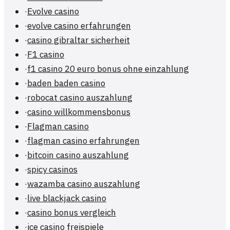
·
Evolve casino
·
evolve casino erfahrungen
·
casino gibraltar sicherheit
·
F1 casino
·
f1 casino 20 euro bonus ohne einzahlung
·
baden baden casino
·
robocat casino auszahlung
·
casino willkommensbonus
·
Flagman casino
·
flagman casino erfahrungen
·
bitcoin casino auszahlung
·
spicy casinos
·
wazamba casino auszahlung
·
live blackjack casino
·
casino bonus vergleich
·
ice casino freispiele