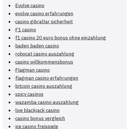
·
Evolve casino
·
evolve casino erfahrungen
·
casino gibraltar sicherheit
·
F1 casino
·
f1 casino 20 euro bonus ohne einzahlung
·
baden baden casino
·
robocat casino auszahlung
·
casino willkommensbonus
·
Flagman casino
·
flagman casino erfahrungen
·
bitcoin casino auszahlung
·
spicy casinos
·
wazamba casino auszahlung
·
live blackjack casino
·
casino bonus vergleich
·
ice casino freispiele