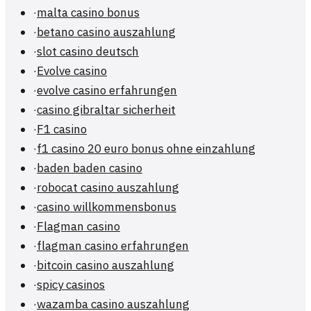
·
malta casino bonus
·
betano casino auszahlung
·
slot casino deutsch
·
Evolve casino
·
evolve casino erfahrungen
·
casino gibraltar sicherheit
·
F1 casino
·
f1 casino 20 euro bonus ohne einzahlung
·
baden baden casino
·
robocat casino auszahlung
·
casino willkommensbonus
·
Flagman casino
·
flagman casino erfahrungen
·
bitcoin casino auszahlung
·
spicy casinos
·
wazamba casino auszahlung