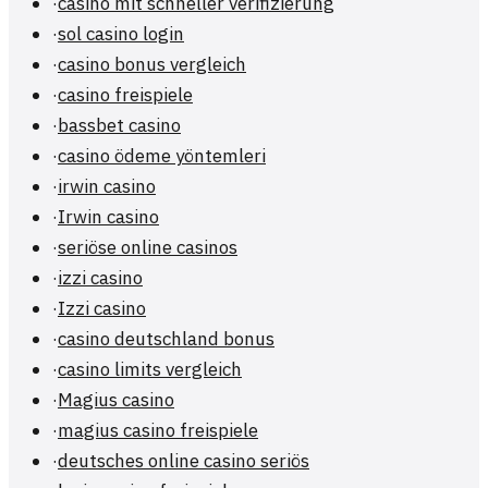
·
casino mit schneller verifizierung
·
sol casino login
·
casino bonus vergleich
·
casino freispiele
·
bassbet casino
·
casino ödeme yöntemleri
·
irwin casino
·
Irwin casino
·
seriöse online casinos
·
izzi casino
·
Izzi casino
·
casino deutschland bonus
·
casino limits vergleich
·
Magius casino
·
magius casino freispiele
·
deutsches online casino seriös