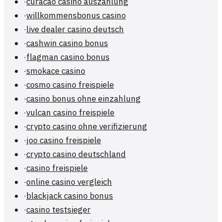
·
curacao casino auszahlung
·
willkommensbonus casino
·
live dealer casino deutsch
·
cashwin casino bonus
·
flagman casino bonus
·
smokace casino
·
cosmo casino freispiele
·
casino bonus ohne einzahlung
·
vulcan casino freispiele
·
crypto casino ohne verifizierung
·
joo casino freispiele
·
crypto casino deutschland
·
casino freispiele
·
online casino vergleich
·
blackjack casino bonus
·
casino testsieger