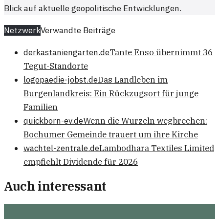
Blick auf aktuelle geopolitische Entwicklungen.
Netzwerk
Verwandte Beiträge
derkastaniengarten.de
Tante Enso übernimmt 36
Tegut-Standorte
logopaedie-jobst.de
Das Landleben im
Burgenlandkreis: Ein Rückzugsort für junge
Familien
quickborn-ev.de
Wenn die Wurzeln wegbrechen:
Bochumer Gemeinde trauert um ihre Kirche
wachtel-zentrale.de
Lambodhara Textiles Limited
empfiehlt Dividende für 2026
Auch interessant