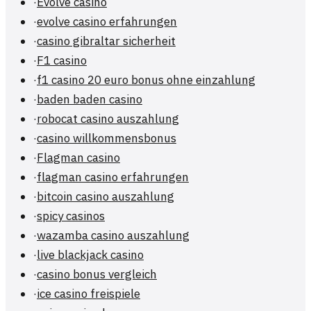
·
Evolve casino
·
evolve casino erfahrungen
·
casino gibraltar sicherheit
·
F1 casino
·
f1 casino 20 euro bonus ohne einzahlung
·
baden baden casino
·
robocat casino auszahlung
·
casino willkommensbonus
·
Flagman casino
·
flagman casino erfahrungen
·
bitcoin casino auszahlung
·
spicy casinos
·
wazamba casino auszahlung
·
live blackjack casino
·
casino bonus vergleich
·
ice casino freispiele