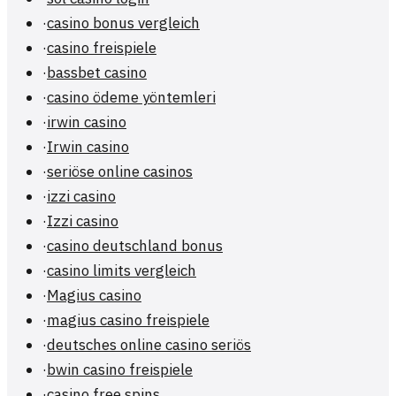
·
casino bonus vergleich
·
casino freispiele
·
bassbet casino
·
casino ödeme yöntemleri
·
irwin casino
·
Irwin casino
·
seriöse online casinos
·
izzi casino
·
Izzi casino
·
casino deutschland bonus
·
casino limits vergleich
·
Magius casino
·
magius casino freispiele
·
deutsches online casino seriös
·
bwin casino freispiele
·
casino free spins