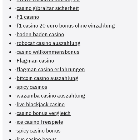
·
casino gibraltar sicherheit
·
F1 casino
·
f1 casino 20 euro bonus ohne einzahlung
·
baden baden casino
·
robocat casino auszahlung
·
casino willkommensbonus
·
Flagman casino
·
flagman casino erfahrungen
·
bitcoin casino auszahlung
·
spicy casinos
·
wazamba casino auszahlung
·
live blackjack casino
·
casino bonus vergleich
·
ice casino freispiele
·
spicy casino bonus
·
live casino bonus