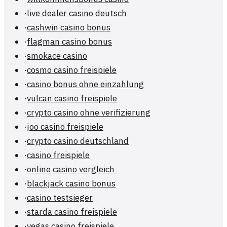
·
live dealer casino deutsch
·
cashwin casino bonus
·
flagman casino bonus
·
smokace casino
·
cosmo casino freispiele
·
casino bonus ohne einzahlung
·
vulcan casino freispiele
·
crypto casino ohne verifizierung
·
joo casino freispiele
·
crypto casino deutschland
·
casino freispiele
·
online casino vergleich
·
blackjack casino bonus
·
casino testsieger
·
starda casino freispiele
·
vegas casino freispiele