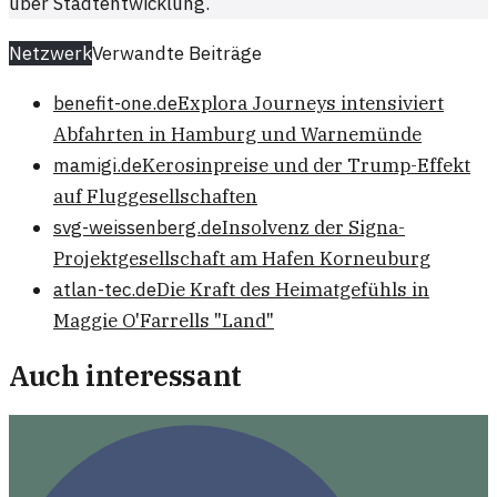
über Stadtentwicklung.
Netzwerk
Verwandte Beiträge
benefit-one.de
Explora Journeys intensiviert
Abfahrten in Hamburg und Warnemünde
mamigi.de
Kerosinpreise und der Trump-Effekt
auf Fluggesellschaften
svg-weissenberg.de
Insolvenz der Signa-
Projektgesellschaft am Hafen Korneuburg
atlan-tec.de
Die Kraft des Heimatgefühls in
Maggie O'Farrells "Land"
Auch interessant