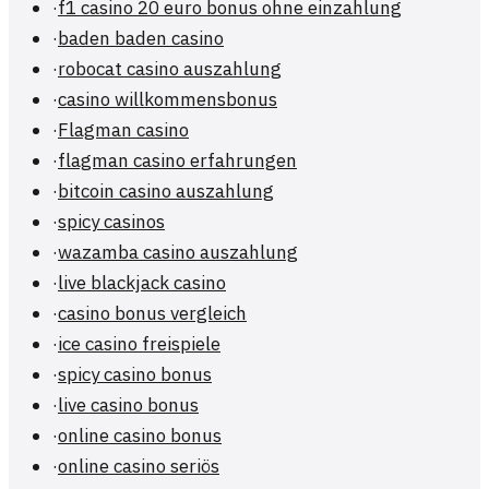
·
f1 casino 20 euro bonus ohne einzahlung
·
baden baden casino
·
robocat casino auszahlung
·
casino willkommensbonus
·
Flagman casino
·
flagman casino erfahrungen
·
bitcoin casino auszahlung
·
spicy casinos
·
wazamba casino auszahlung
·
live blackjack casino
·
casino bonus vergleich
·
ice casino freispiele
·
spicy casino bonus
·
live casino bonus
·
online casino bonus
·
online casino seriös